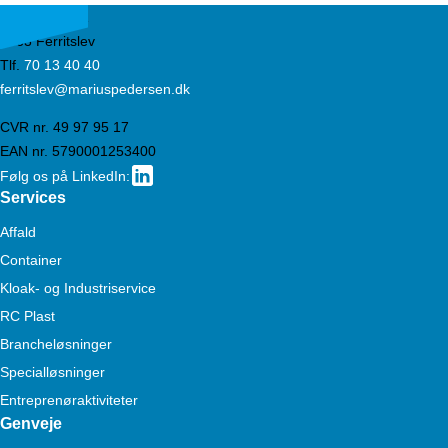
Ørbækvej 851
5863 Ferritslev
Tlf.
70 13 40 40
ferritslev@mariuspedersen.dk
CVR nr. 49 97 95 17
EAN nr. 5790001253400
Følg os på LinkedIn:
Services
Affald
Container
Kloak- og Industriservice
RC Plast
Brancheløsninger
Specialløsninger
Entreprenøraktiviteter
Genveje