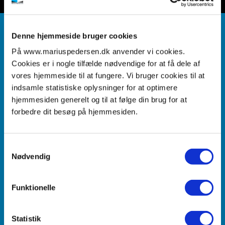
Affaldssortering er kærlighed til miljøet
Denne hjemmeside bruger cookies
På www.mariuspedersen.dk anvender vi cookies.
Hos Marius Pedersen A/S håndterer vi dagligt betydelige
Cookies er i nogle tilfælde nødvendige for at få dele af
mængder affald. En vigtig del af vores arbejde er at sikre,
vores hjemmeside til at fungere. Vi bruger cookies til at
at så stor en andel som muligt bliver omdannet til nye,
indsamle statistiske oplysninger for at optimere
cirkulære råvarer. Vi betragter affald som en værdifuld
hjemmesiden generelt og til at følge din brug for at
ressource og som en central nøgle i den grønne
forbedre dit besøg på hjemmesiden.
omstilling. Derfor arbejder vi målrettet for, at de
ressourcer, der allerede er i kredsløb, bliver udnyttet
Samtykkevalg
bedst muligt og får nyt liv. Dagligt bidrager tusindvis af
Nødvendig
danskere til den udvikling ved at sortere deres affald
korrekt, og dermed gøre en reel forskel for miljøet.
Funktionelle
Statistik