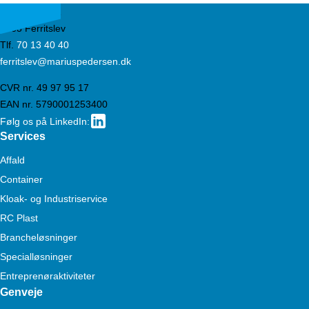
Ørbækvej 851
5863 Ferritslev
Tlf.
70 13 40 40
ferritslev@mariuspedersen.dk
CVR nr. 49 97 95 17
EAN nr. 5790001253400
Følg os på LinkedIn:
Services
Affald
Container
Kloak- og Industriservice
RC Plast
Brancheløsninger
Specialløsninger
Entreprenøraktiviteter
Genveje