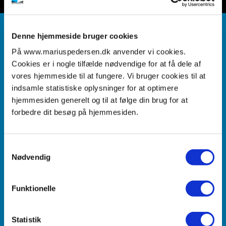
Affaldssortering er kærlighed til miljøet
Denne hjemmeside bruger cookies
På www.mariuspedersen.dk anvender vi cookies.
Hos Marius Pedersen A/S håndterer vi dagligt betydelige
Cookies er i nogle tilfælde nødvendige for at få dele af
mængder affald. En vigtig del af vores arbejde er at sikre,
vores hjemmeside til at fungere. Vi bruger cookies til at
at så stor en andel som muligt bliver omdannet til nye,
indsamle statistiske oplysninger for at optimere
cirkulære råvarer. Vi betragter affald som en værdifuld
hjemmesiden generelt og til at følge din brug for at
ressource og som en central nøgle i den grønne
forbedre dit besøg på hjemmesiden.
omstilling. Derfor arbejder vi målrettet for, at de
ressourcer, der allerede er i kredsløb, bliver udnyttet
Samtykkevalg
bedst muligt og får nyt liv. Dagligt bidrager tusindvis af
Nødvendig
danskere til den udvikling ved at sortere deres affald
korrekt, og dermed gøre en reel forskel for miljøet.
Funktionelle
Statistik